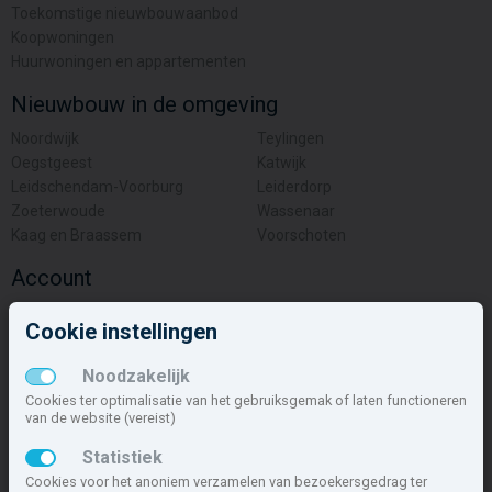
Toekomstige nieuwbouwaanbod
Koopwoningen
Huurwoningen en appartementen
Nieuwbouw in de omgeving
Noordwijk
Teylingen
Oegstgeest
Katwijk
Leidschendam-Voorburg
Leiderdorp
Zoeterwoude
Wassenaar
Kaag en Braassem
Voorschoten
Account
Inloggen
Cookie instellingen
Inschrijven
Wachtwoord vergeten
Noodzakelijk
Overige
Cookies ter optimalisatie van het gebruiksgemak of laten functioneren
van de website (vereist)
Nieuwbouwnieuws
Statistiek
Contact
Cookies voor het anoniem verzamelen van bezoekersgedrag ter
Zakelijk