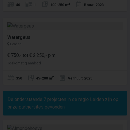
2
40
1
100-250 m
Bouw: 2023
Watergeus
Leiden
€ 750,- tot € 2.250,- p.m.
Toekomstig aanbod
2
350
45-200 m
Verhuur: 2025
De onderstaande
7
projecten in de regio Leiden zijn op
onze partnersites gevonden: