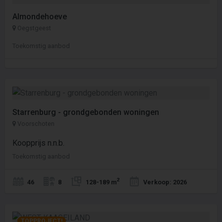
Almondehoeve
Oegstgeest
Toekomstig aanbod
Starrenburg - grondgebonden woningen
Voorschoten
Koopprijs n.n.b.
Toekomstig aanbod
2
46
8
128-189 m
Verkoop: 2026
TOPPROJECT!