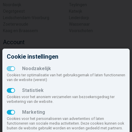
Noordwijk
Teylingen
Oegstgeest
Katwijk
Leidschendam-Voorburg
Leiderdorp
Zoeterwoude
Wassenaar
Kaag en Braassem
Voorschoten
Account
Inloggen
Cookie instellingen
Inschrijven
Wachtwoord vergeten
Noodzakelijk
Overige
Cookies ter optimalisatie van het gebruiksgemak of laten functioneren
van de website (vereist)
Nieuwbouwnieuws
Statistiek
Contact
Cookies voor het anoniem verzamelen van bezoekersgedrag ter
Zakelijk
verbetering van de website.
Deze site maakt deel uit van
www.nieuwbouw-nederland.nl
, met
Marketing
meer dan 85.466 nieuwbouwwoningen in 1.621 projecten de meest
Cookies voor het personaliseren van advertenties of laten
complete nieuwbouwsite van Nederland.
functioneren van sociale media activiteiten. Deze cookies kunnen ook
buiten de website gebruikt worden en worden gedeeld met partners.