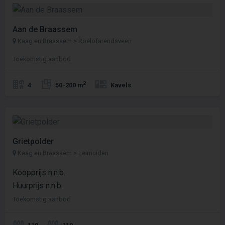
Aan de Braassem
Kaag en Braassem > Roelofarendsveen
Toekomstig aanbod
2
4
50-200 m
Kavels
Grietpolder
Kaag en Braassem > Leimuiden
Koopprijs n.n.b.
Huurprijs n.n.b.
Toekomstig aanbod
110
110