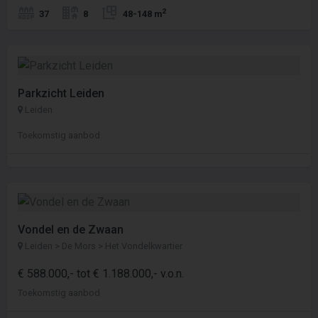
2
37
8
48-148 m
Parkzicht Leiden
Leiden
Toekomstig aanbod
Vondel en de Zwaan
Leiden > De Mors > Het Vondelkwartier
€ 588.000,- tot € 1.188.000,- v.o.n.
Toekomstig aanbod