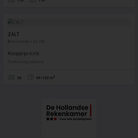
ZALT
Noordwijk > De Zilk
Koopprijs n.n.b.
Toekomstig aanbod
2
26
49-162 m