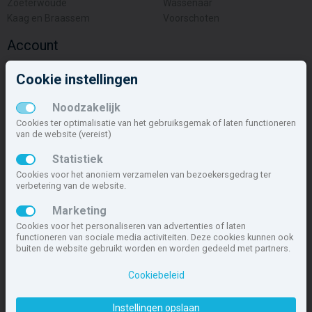
Zoeterwoude
Wassenaar
Kaag en Braassem
Voorschoten
Account
Inloggen
Cookie instellingen
Inschrijven
Wachtwoord vergeten
Noodzakelijk
Overige
Cookies ter optimalisatie van het gebruiksgemak of laten functioneren
van de website (vereist)
Nieuwbouwnieuws
Statistiek
Contact
Cookies voor het anoniem verzamelen van bezoekersgedrag ter
Zakelijk
verbetering van de website.
Deze site maakt deel uit van
www.nieuwbouw-nederland.nl
, met
Marketing
meer dan 85.466 nieuwbouwwoningen in 1.621 projecten de meest
Cookies voor het personaliseren van advertenties of laten
complete nieuwbouwsite van Nederland.
functioneren van sociale media activiteiten. Deze cookies kunnen ook
buiten de website gebruikt worden en worden gedeeld met partners.
Copyright © 2007- 2026 Xitres NieuwbouwOffice B.V.
Disclaimer
|
Cookiebeleid
Privacyverklaring & Cookiebeleid
|
Cookies instellen
Instellingen opslaan