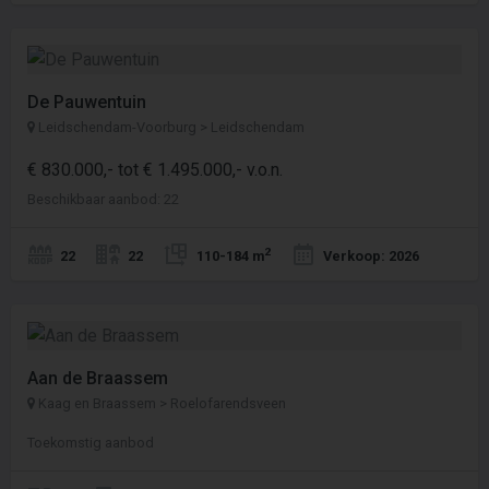
De Pauwentuin
Leidschendam-Voorburg > Leidschendam
€ 830.000,- tot € 1.495.000,- v.o.n.
Beschikbaar aanbod: 22
2
22
22
110-184 m
Verkoop: 2026
Aan de Braassem
Kaag en Braassem > Roelofarendsveen
Toekomstig aanbod