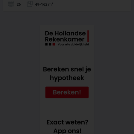
2
26
49-162 m