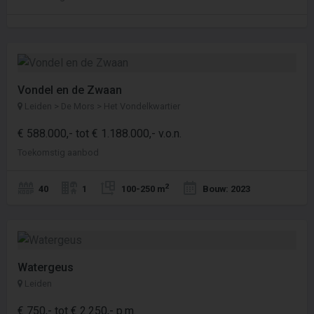
Vondel en de Zwaan
Leiden > De Mors > Het Vondelkwartier
€ 588.000,- tot € 1.188.000,- v.o.n.
Toekomstig aanbod
2
40
1
100-250 m
Bouw: 2023
Watergeus
Leiden
€ 750,- tot € 2.250,- p.m.