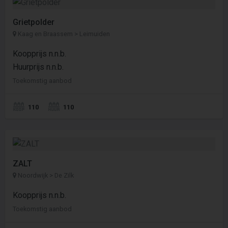
Grietpolder
Kaag en Braassem > Leimuiden
Koopprijs n.n.b.
Huurprijs n.n.b.
Toekomstig aanbod
110
110
ZALT
Noordwijk > De Zilk
Koopprijs n.n.b.
Toekomstig aanbod