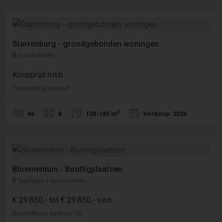
Starrenburg - grondgebonden woningen
Voorschoten
Koopprijs n.n.b.
Toekomstig aanbod
2
46
8
128-189 m
Verkoop: 2026
Bloementuin - Bootligplaatsen
Teylingen > Sassenheim
€ 29.850,- tot € 29.850,- v.o.n.
Beschikbaar aanbod: 10