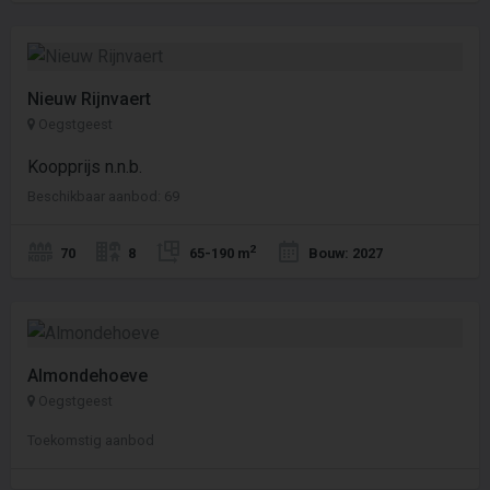
Nieuw Rijnvaert
Oegstgeest
Koopprijs n.n.b.
Beschikbaar aanbod: 69
2
70
8
65-190 m
Bouw: 2027
Almondehoeve
Oegstgeest
Toekomstig aanbod