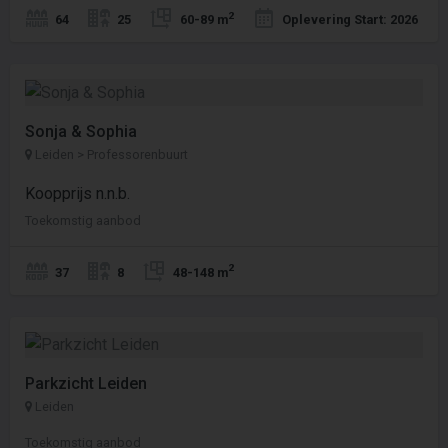
2
64
25
60-89 m
Oplevering Start: 2026
Sonja & Sophia
Leiden > Professorenbuurt
Koopprijs n.n.b.
Toekomstig aanbod
2
37
8
48-148 m
Parkzicht Leiden
Leiden
Toekomstig aanbod