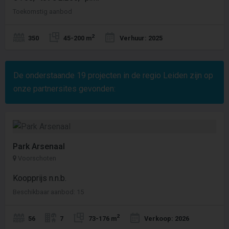
Toekomstig aanbod
2
350
45-200 m
Verhuur: 2025
De onderstaande
19
projecten in de regio Leiden zijn op
onze partnersites gevonden:
Park Arsenaal
Voorschoten
Koopprijs n.n.b.
Beschikbaar aanbod: 15
2
56
7
73-176 m
Verkoop: 2026