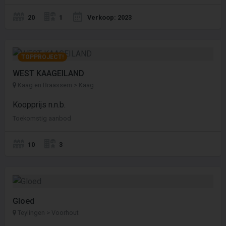
20
1
Verkoop: 2023
TOPPROJECT!
WEST KAAGEILAND
Kaag en Braassem > Kaag
Koopprijs n.n.b.
Toekomstig aanbod
10
3
Gloed
Teylingen > Voorhout