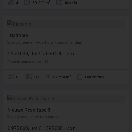
2
4
50-200 m
Kavels
Triadome
Leidschendam-Voorburg > Leidschendam
€ 370.000,- tot € 2.050.000,- v.o.n.
Beschikbaar aanbod: 13
2
86
35
57-274 m
Bouw: 2023
Nieuwe Rede fase 3
Kaag en Braassem > Leimuiden
€ 975.000,- tot € 1.595.000,- v.o.n.